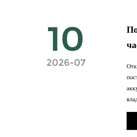
10
По
ча
2026-07
Отк
пос
акк
вла