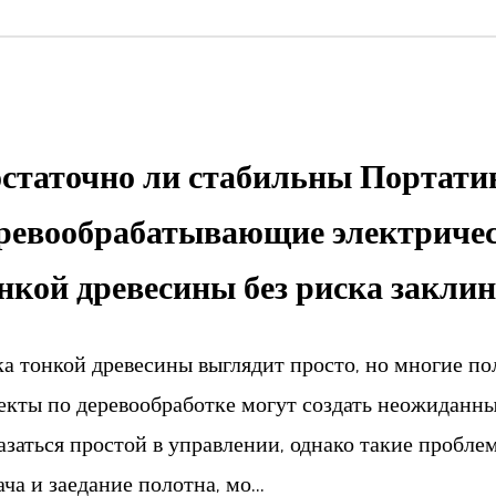
статочно ли стабильны Портат
ревообрабатывающие электричес
нкой древесины без риска закли
ка тонкой древесины выглядит просто, но многие п
екты по деревообработке могут создать неожиданн
азаться простой в управлении, однако такие пробле
ача и заедание полотна, мо...