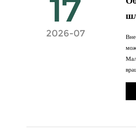
17
Об
шл
2026-07
Вне
мож
Мал
вра