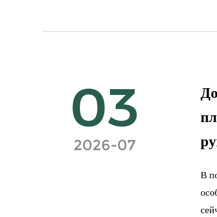
03
До
пл
ру
2026-07
В п
осо
сей