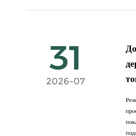
31
До
де
то
2026-07
Рез
про
пок
под