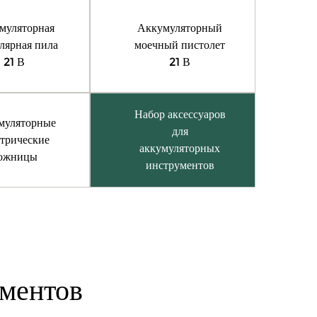
муляторная
Аккумуляторный
лярная пила
моечный пистолет
21 В
21 В
Набор аксессуаров
муляторные
для
ктрические
аккумуляторных
ожницы
инструментов
ументов