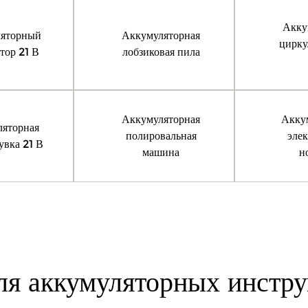
Акку
яторный
Аккумуляторная
цирку
тор 21 В
лобзиковая пила
Аккумуляторная
Акку
яторная
полировальная
эле
увка 21 В
машина
н
ля аккумуляторных инстр