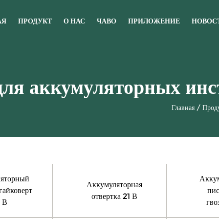
АЯ
ПРОДУКТ
О НАС
ЧАВО
ПРИЛОЖЕНИЕ
НОВОС
 для аккумуляторных ин
Главная
/
Прод
яторный
Акку
Аккумуляторная
гайковерт
пис
отвертка 21 В
 В
гво