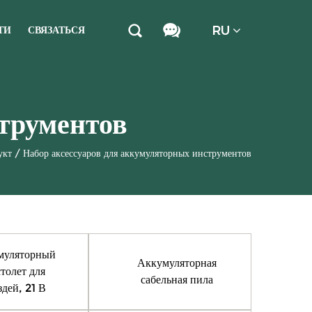
RU
ТИ
СВЯЗАТЬСЯ
струментов
укт
/
Набор аксессуаров для аккумуляторных инструментов
муляторный
Аккумуляторная
толет для
сабельная пила
здей, 21 В