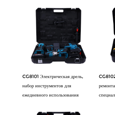
CG8101 Электрическая дрель,
CG8102 
набор инструментов для
ремонта
ежедневного использования
специал