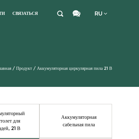
RU
ТИ
СВЯЗАТЬСЯ
лавная
/
Продукт
/
Аккумуляторная циркулярная пила 21 В
муляторный
Аккумуляторная
толет для
сабельная пила
здей, 21 В