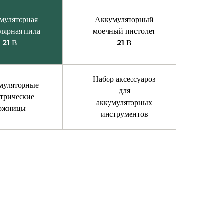
муляторная
Аккумуляторный
лярная пила
моечный пистолет
21 В
21 В
Набор аксессуаров
муляторные
для
ктрические
аккумуляторных
ожницы
инструментов