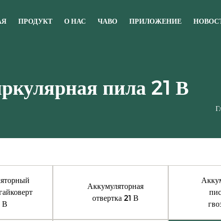
АЯ
ПРОДУКТ
О НАС
ЧАВО
ПРИЛОЖЕНИЕ
НОВОС
ркулярная пила 21 В
Г
яторный
Акку
Аккумуляторная
гайковерт
пис
отвертка 21 В
 В
гво