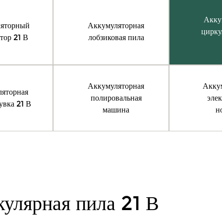
Акку
яторный
Аккумуляторная
цирку
тор 21 В
лобзиковая пила
Аккумуляторная
Акку
яторная
полировальная
эле
увка 21 В
машина
н
улярная пила 21 В